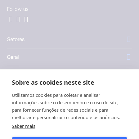
Follow us
Setores
Geral
Empresa
Sobre as cookies neste site
Investidores
Utilizamos cookies para coletar e analisar
informações sobre o desempenho e o uso do site,
para fornecer funções de redes sociais e para
melhorar e personalizar o conteúdo e os anúncios.
Saber mais
1999 - 2026 © JBT Marel
Termos de uso