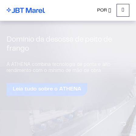
POR
Menu
Domínio da desossa de peito de
frango
A ATHENA combina tecnologia de ponta e alto
rendimento com o mínimo de mão de obra
Leia tudo sobre o ATHENA