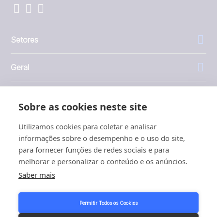
Setores
Geral
Empresa
Sobre as cookies neste site
Investidores
Utilizamos cookies para coletar e analisar
informações sobre o desempenho e o uso do site,
para fornecer funções de redes sociais e para
melhorar e personalizar o conteúdo e os anúncios.
Saber mais
1999 - 2026 © JBT Marel
Termos de uso
Permitir Todos os Cookies
Política de Privacidade e Cookies