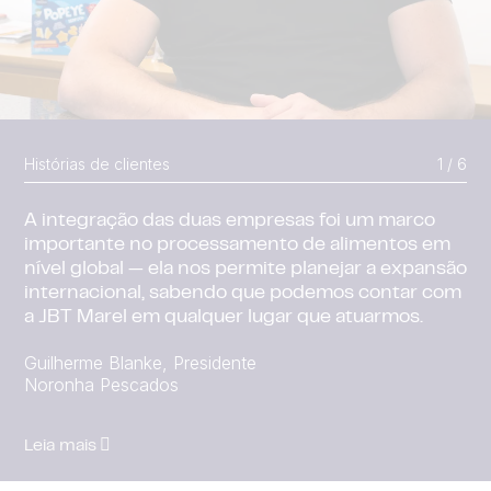
Histórias de clientes
1 / 6
A integração das duas empresas foi um marco
importante no processamento de alimentos em
nível global — ela nos permite planejar a expansão
internacional, sabendo que podemos contar com
a JBT Marel em qualquer lugar que atuarmos.
Leia mais
Guilherme Blanke, Presidente
Leia mais
Noronha Pescados
Leia mais
Leia mais
Leia mais
Leia mais