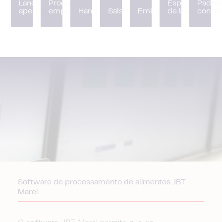
Lanches e
Produtos
Especialidades
Padari
aperitivos
empanados
Hambúrgueres
Salsichas
Embutidos
de batata
confeit
Software de processamento de alimentos JBT
Marel