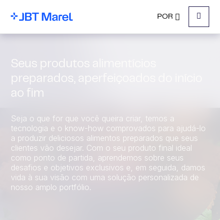
POR
Menu
Seus produtos alimentícios
preparados, aperfeiçoados do início
ao fim
Seja o que for que você queira criar, temos a
tecnologia e o know-how comprovados para ajudá-lo
a produzir deliciosos alimentos preparados que seus
clientes vão desejar. Com o seu produto final ideal
como ponto de partida, aprendemos sobre seus
desafios e objetivos exclusivos e, em seguida, damos
vida à sua visão com uma solução personalizada de
nosso amplo portfólio.