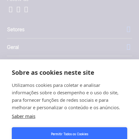
Setores
Geral
Empresa
Sobre as cookies neste site
Investidores
Utilizamos cookies para coletar e analisar
informações sobre o desempenho e o uso do site,
para fornecer funções de redes sociais e para
melhorar e personalizar o conteúdo e os anúncios.
Saber mais
1999 - 2026 © JBT Marel
Termos de uso
Permitir Todos os Cookies
Política de Privacidade e Cookies