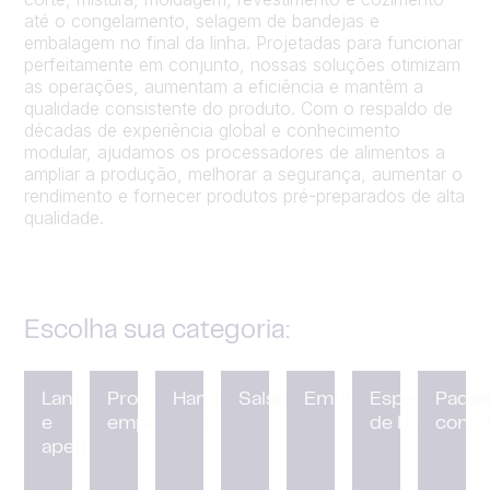
até o congelamento, selagem de bandejas e
embalagem no final da linha. Projetadas para funcionar
perfeitamente em conjunto, nossas soluções otimizam
as operações, aumentam a eficiência e
mantêm
a
qualidade consistente do produto. Com o respaldo de
décadas de experiência global e
conhecimento
modular
, ajudamos os processadores de alimentos a
ampliar a produção, melhorar a segurança, aumentar
o
rendimento
e fornecer produtos pré-preparados de alta
qualidade.
Escolha sua categoria:
Lanches
Produtos
Hambúrgueres
Salsichas
Embutidos
Especialidad
Padari
e
empanados
de batata
confei
aperitivos