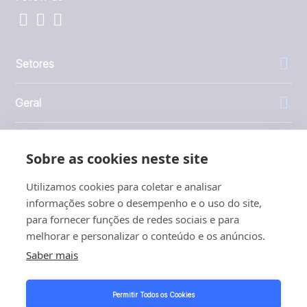
Setores
Geral
Empresa
Sobre as cookies neste site
Investidores
Utilizamos cookies para coletar e analisar
informações sobre o desempenho e o uso do site,
para fornecer funções de redes sociais e para
melhorar e personalizar o conteúdo e os anúncios.
Saber mais
1999 - 2026 © JBT Marel
Termos de uso
Permitir Todos os Cookies
Política de Privacidade e Cookies