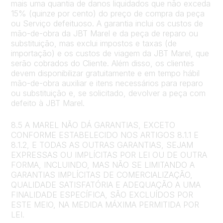
mais uma quantia de danos liquidados que não exceda
15% (quinze por cento) do preço de compra da peça
ou Serviço defeituoso. A garantia inclui os custos de
mão-de-obra da JBT Marel e da peça de reparo ou
substituição, mas exclui impostos e taxas (de
importação) e os custos de viagem da JBT Marel, que
serão cobrados do Cliente. Além disso, os clientes
devem disponibilizar gratuitamente e em tempo hábil
mão-de-obra auxiliar e itens necessários para reparo
ou substituição e, se solicitado, devolver a peça com
defeito à JBT Marel.
8.5 A MAREL NÃO DÁ GARANTIAS, EXCETO
CONFORME ESTABELECIDO NOS ARTIGOS 8.1.1 E
8.1.2, E TODAS AS OUTRAS GARANTIAS, SEJAM
EXPRESSAS OU IMPLÍCITAS POR LEI OU DE OUTRA
FORMA, INCLUINDO, MAS NÃO SE LIMITANDO A
GARANTIAS IMPLÍCITAS DE COMERCIALIZAÇÃO,
QUALIDADE SATISFATÓRIA E ADEQUAÇÃO A UMA
FINALIDADE ESPECÍFICA, SÃO EXCLUÍDOS POR
ESTE MEIO, NA MEDIDA MÁXIMA PERMITIDA POR
LEI.