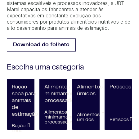
sistemas escaláveis e processos inovadores, a JBT
Marel capacita os fabricantes a atender às
expectativas em constante evolução dos
consumidores por produtos alimentícios nutritivos e de
alto desempenho para animais de estimação.
Download do folheto
Escolha uma categoria
Ração
Alimentos
Alimentos
Petiscos
seca para
minimamente
úmidos
animais
processados
de
Alimentos
estimação
Alimentos
minimamente
úmidos
Petiscos
processados
Ração
seca