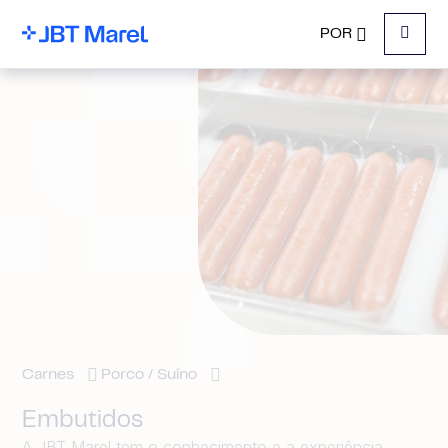
POR
Menu
Carnes
Porco / Suíno
Embutidos
A JBT Marel tem o conhecimento e a experiência