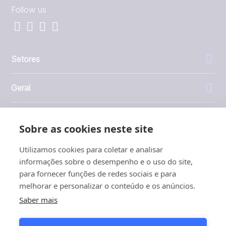
Follow us
Setores
Geral
Empresa
Sobre as cookies neste site
Investidores
Utilizamos cookies para coletar e analisar
informações sobre o desempenho e o uso do site,
para fornecer funções de redes sociais e para
melhorar e personalizar o conteúdo e os anúncios.
Saber mais
1999 - 2026 © JBT Marel
Termos de uso