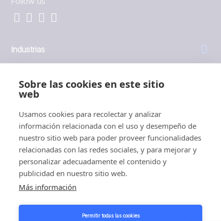
Follow us
Industrias
General
Sobre las cookies en este sitio
web
Empresa
Usamos cookies para recolectar y analizar
información relacionada con el uso y desempeño de
Inversores
nuestro sitio web para poder proveer funcionalidades
relacionadas con las redes sociales, y para mejorar y
personalizar adecuadamente el contenido y
publicidad en nuestro sitio web.
Más información
1999 - 2026 © JBT Marel
Condiciones de uso
Permitir todas las cookies
Política de privacidad y cookies