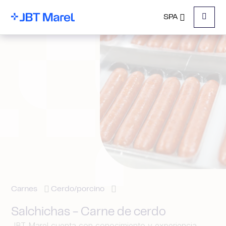
SPA
Menu
Carnes
Cerdo/porcino
Salchichas - Carne de cerdo
JBT Marel cuenta con conocimiento y experiencia