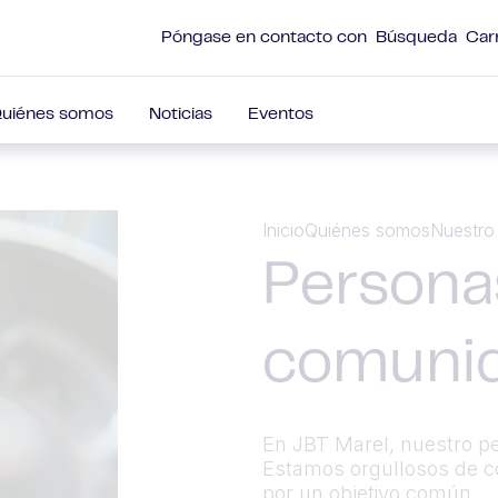
Póngase en contacto con
Búsqueda
Car
uiénes somos
Noticias
Eventos
Inicio
Quiénes somos
Nuestro
Persona
comuni
En JBT Marel, nuestro pe
Estamos orgullosos de co
por un objetivo común.