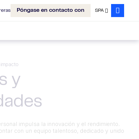
Póngase en contacto con
reras
SPA
Search
 impacto
s y
dades
rsonal impulsa la innovación y el rendimiento.
ntar con un equipo talentoso, dedicado y unido