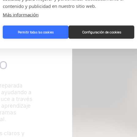
contenido y publicidad en nuestro sitio web.
Más información
Configuración de cookies
Permitir todas las cookies
lo
preparada
y ayudando a
duce a través
 aprendizaje
ogramas
al.
s claros y