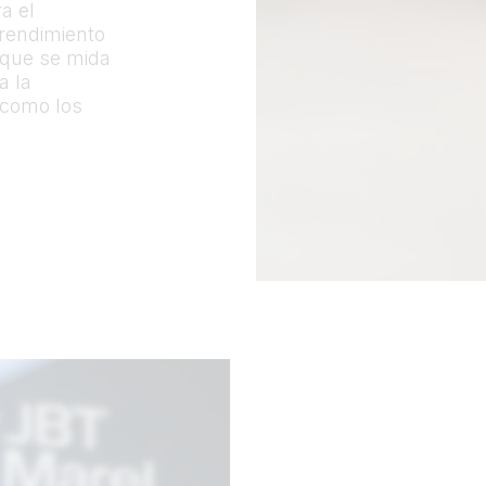
a el
 rendimiento
n que se mida
a la
 como los