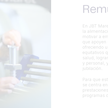
Remu
En JBT Marel
la alimentac
motivar a e
que apoyen n
ofreciendo 
equitativos 
salud, lograr
y personal, 
jubilación.
Para que es
se centra en
prestaciones,
programas de