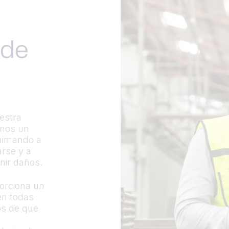
 de
estra
amos un
animando a
arse y a
nir daños.
orciona un
en todas
os de que
s