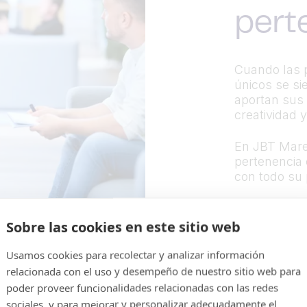
pert
Cuando las 
únicos se si
aportan sus 
creatividad y
En JBT Mare
pertenencia 
con todo su 
Sobre las cookies en este sitio web
Usamos cookies para recolectar y analizar información
relacionada con el uso y desempeño de nuestro sitio web para
poder proveer funcionalidades relacionadas con las redes
sociales, y para mejorar y personalizar adecuadamente el