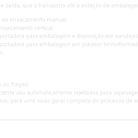
 de saída, que o transporta até à estação de embalag
o de ensacamento manual
nsacamento vertical
nsportadora para embalagem e disposição em bandeja
nsportadora para embalagem em plástico termoformad
s.
 ou frágeis
iciente são automaticamente rejeitados para repesag
ova, para uma visão geral completa do processo de