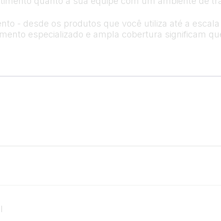
timento quanto a sua equipe com um ambiente de tra
nto - desde os produtos que você utiliza até a esca
cimento especializado e ampla cobertura significam q
l