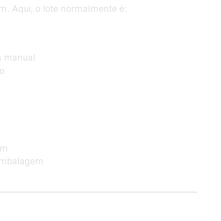
em. Aqui, o lote normalmente é:
s manual
o
em
 embalagem