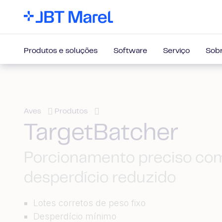
Produtos e soluções
Software
Serviço
Sobr
Aves
Produtos
TargetBatcher
Porcionamento preciso co
desperdício reduzido
Lotes corretos de peso fixo
Desperdício mínimo