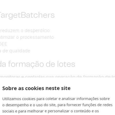
TargetBatchers
 reduzem o desperdício
 otimizar o processamento
 OEE
a de qualidade
da formação de lotes
onitorar e controlar sua operação de formação de lo
esperdício e produtividade. Eles fornecem uma visão 
Sobre as cookies neste site
ada alguma ação corretiva para garantir que a produ
 as configurações do TargetBatcher diretamente do e
Utilizamos cookies para coletar e analisar informações sobre
o desempenho e o uso do site, para fornecer funções de redes
ais
sociais e para melhorar e personalizar o conteúdo e os