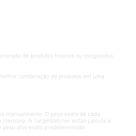
erminado de produtos frescos ou congelados
 a melhor combinação de produtos em uma
dos manualmente. O peso exato de cada
e memória. A TargetBatcher então calcula a
o peso alvo exato predeterminado.