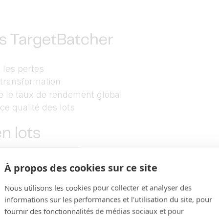
es TargetBatcher
t les pertes
 transformation
se le taux de rendement global
ce qualité des lots
en lots
t de suivre et de contrôler votre mise en lots en tem
À propos des cookies sur ce site
es indicateurs de performance clés tels que les pert
dence les points à améliorer ou les mesures correctiv
Nous utilisons les cookies pour collecter et analyser des
rammes à distance vous permet de contrôler les para
informations sur les performances et l'utilisation du site, pour
fournir des fonctionnalités de médias sociaux et pour