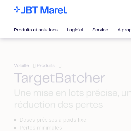
Produits et solutions
Logiciel
Service
A pro
Volaille
Produits
TargetBatcher
Une mise en lots précise, u
réduction des pertes
Doses précises à poids fixe
Pertes minimales