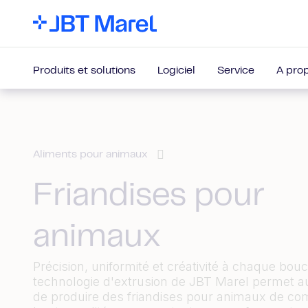
Produits et solutions
Logiciel
Service
A pro
Aliments pour animaux
Friandises pour
animaux
Précision, uniformité et créativité à chaque bou
technologie d'extrusion de JBT Marel permet a
de produire des friandises pour animaux de c