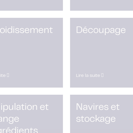
roidissement
Découpage
uite
Lire la suite
pulation et
Navires et
ange
stockage
grédients