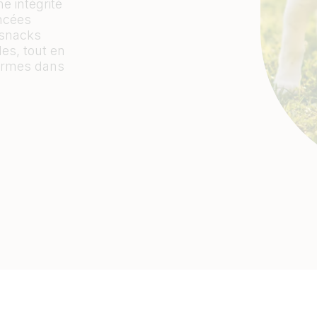
e intégrité
ancées
 snacks
es, tout en
formes dans