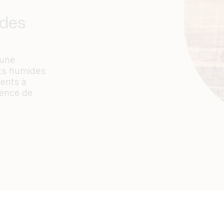
ides
 une
nts humides
ients à
rence de