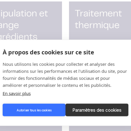
pulation et
Traitement
ange
thermique
grédients
À propos des cookies sur ce site
uite
Lire la suite
Nous utilisons les cookies pour collecter et analyser des
informations sur les performances et l'utilisation du site, pour
fournir des fonctionnalités de médias sociaux et pour
améliorer et personnaliser le contenu et les publicités.
rôle du débit
Utilitaires et
En savoir plus
ollecteurs
plateformes
Paramètres des cookies
Autoriser tous les cookies