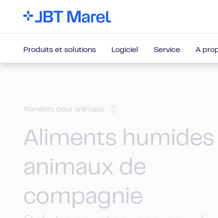
Produits et solutions
Logiciel
Service
A pro
Aliments pour animaux
Aliments humides
animaux de
compagnie