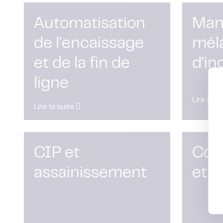
Automatisation
Mani
de l'encaissage
mél
et de la fin de
d'in
ligne
Lire la s
Lire la suite
CIP et
Cont
assainissement
et c