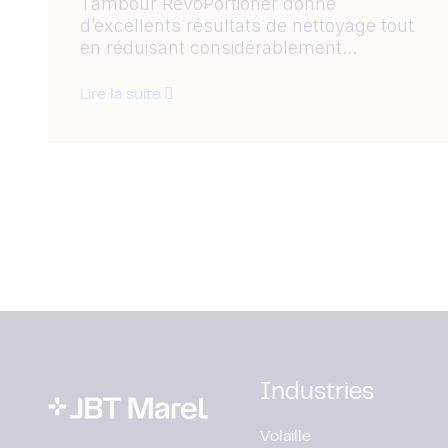
Tambour RevoPortioner donne
d’excellents résultats de nettoyage tout
en réduisant considérablement...
Lire la suite
Industries
Volaille