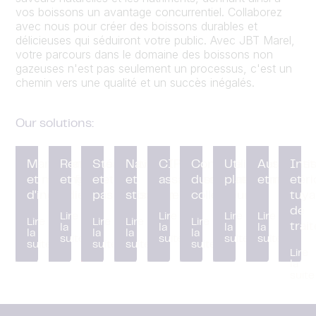
vos boissons un avantage concurrentiel. Collaborez
avec nous pour créer des boissons durables et
délicieuses qui séduiront votre public. Avec JBT Marel,
votre parcours dans le domaine des boissons non
gazeuses n'est pas seulement un processus, c'est un
chemin vers une qualité et un succès inégalés.
Our solutions:
Manipulation
Remplissage
Stérilisation
Navires
CIP et
Contrôle
Utilitaires et
Automatis
Inst
et mélange
et fermeture
et
et
assainissement
du débit et
plateformes
et numéri
et
d'ingrédients
pasteurisation
stockage
collecteurs
tuya
de
Lire
Lire
Lire
Lire
Lire
Lire
Lire
Lire
trai
la
la
la
la
la
la
la
la
suite
suite
suite
suite
suite
suite
suite
suite
Lire
la
suite