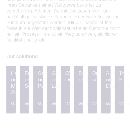
Ihren Getränken einen Wettbewerbsvorteil zu
verschaffen. Arbeiten Sie mit uns zusammen, um
nachhaltige, köstliche Getränke zu entwickeln, die Ihr
Publikum begeistern werden. Mit JBT Marel ist Ihre
Reise in die Welt der kohlensäurefreien Getränke nicht
nur ein Prozess – sie ist ein Weg zu unvergleichlicher
Qualität und Erfolg.
Our solutions:
Handhabung
Füllen
Sterilisation
Gefäße
CIP und
Durchflussregelung
Dienstprogra
Automatis
Inst
und
und
und
und
Desinfektion
und Verteiler
und Plattforme
und
Pro
Mischen von
Schließen
Pasteurisierung
Lagerung
Digitalisi
Zutaten
Weiterlesen
Weiterlesen
Weiterlesen
Weiterlesen
Weiterlesen
Weiterlesen
Weiterlesen
Weiterlese
Weit