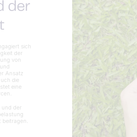
d der
t
gagiert sich
gkeit der
gung von
 und
er Ansatz
auch die
stet eine
rcen.
r und der
belastung
 beitragen.