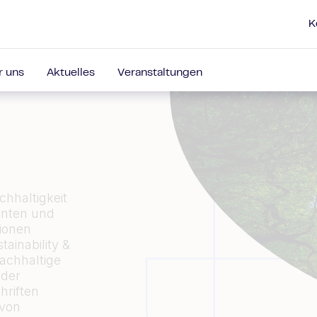
K
r uns
Aktuelles
Veranstaltungen
hhaltigkeit
ranten und
tionen
ainability &
achhaltige
 der
hriften
 von