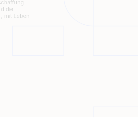
schaffung
d die
n, mit Leben