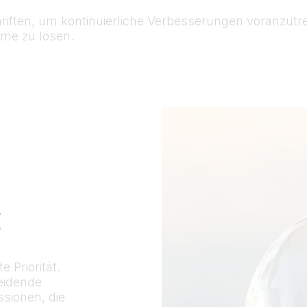
hriften, um kontinuierliche Verbesserungen voranzutr
eme zu lösen.
t
 Priorität.
heidende
sionen, die