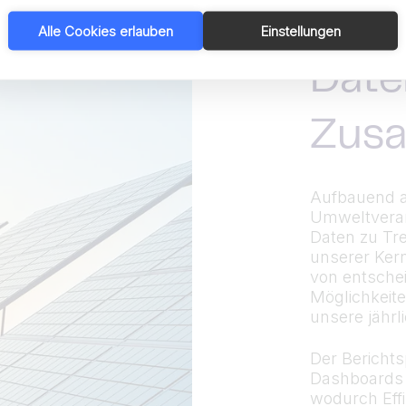
Alle Cookies erlauben
Einstellungen
Date
Zus
Aufbauend 
Umweltveran
Daten zu Tr
unserer Kern
von entschei
Möglichkeite
unsere jährl
Der Berichts
Dashboards u
wodurch Effi