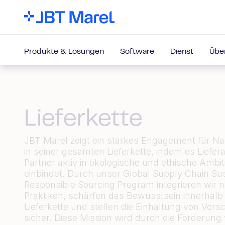
Produkte & Lösungen
Software
Dienst
Übe
Lieferkette
JBT Marel zeigt ein starkes Engagement für Nac
in seiner gesamten Lieferkette, indem es Liefe
Partner aktiv in ökologische und ethische Ambi
einbindet. Durch unser Global Supply Chain Sust
Responsible Sourcing Program integrieren wir n
Praktiken, schärfen das Bewusstsein innerhalb
Lieferkette und stellen die Einhaltung von Vorsc
sicher. Diese Mission wird durch die Förderung