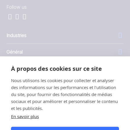
Follow us
Industries
Général
À propos des cookies sur ce site
Entreprise
Nous utilisons les cookies pour collecter et analyser
Investisseurs
des informations sur les performances et l'utilisation
du site, pour fournir des fonctionnalités de médias
sociaux et pour améliorer et personnaliser le contenu
et les publicités.
En savoir plus
1999 - 2026 © JBT Marel
Conditions d'utilisation