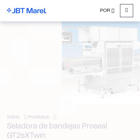
POR
Menu
Início
Produtos
Seladora de bandejas Proseal
GT2sXTwin