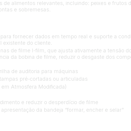
 de alimentos relevantes, incluindo: peixes e frutos 
rontas e sobremesas.
ra fornecer dados em tempo real e suporte a condiç
 existente do cliente.
nas de filme I-film, que ajusta ativamente a tensão 
ncia da bobina de filme, reduzir o desgaste dos com
rilha de auditoria para máquinas
tampas pré-cortadas ou articuladas
 em Atmosfera Modificada)
imento e reduzir o desperdício de filme
r apresentação da bandeja “formar, encher e selar”