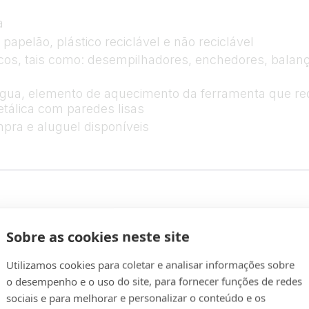
a
pelão, plástico reciclável e não reciclável
cos, tais como: desempilhadores, enchedores, balança
 água, elemento de aquecimento da ferramenta que r
etálica com paredes lisas
ra e aluguel disponíveis
Sobre as cookies neste site
o o ciclo de vida do equipamento - maximizando o te
idade duradoura. Os benefícios de um equipamento 
Utilizamos cookies para coletar e analisar informações sobre
peradas, permite o máximo desempenho e resultados de
o desempenho e o uso do site, para fornecer funções de redes
timento quanto a sua equipe com um ambiente de tra
sociais e para melhorar e personalizar o conteúdo e os