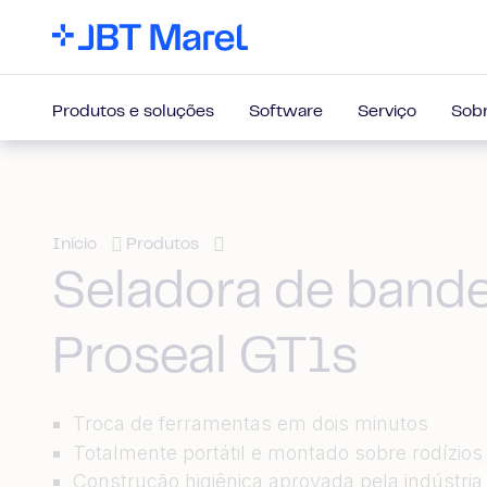
Produtos e soluções
Software
Serviço
Sobr
Início
Produtos
Seladora de bande
Proseal GT1s
Troca de ferramentas em dois minutos
Totalmente portátil e montado sobre rodízios
Construção higiênica aprovada pela indústria 