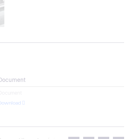
Document
Document
Download