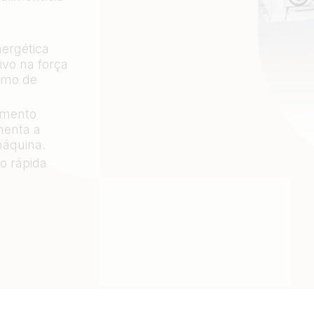
nergética
ivo na força
umo de
imento
menta a
máquina.
o rápida