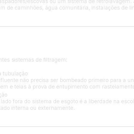
 raspadores/escovas ou um sistema de retrolavagem. 
em de caminhões, água comunitária, instalações de li
tes sistemas de filtragem:
a tubulação
fluente não precisa ser bombeado primeiro para a uni
em e telas à prova de entupimento com rastelament
ção
do fora do sistema de esgoto é a liberdade na escolha
ntado interna ou externamente.