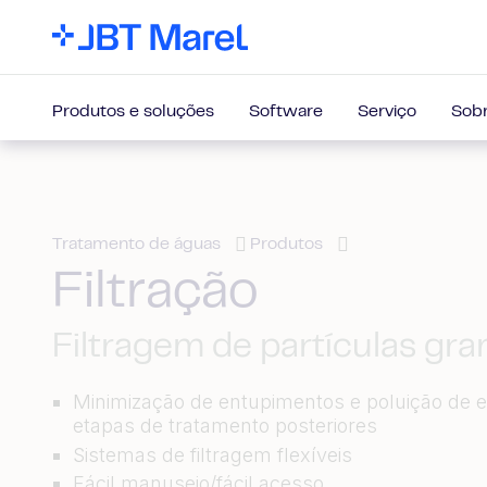
Produtos e soluções
Software
Serviço
Sobr
Tratamento de águas
Produtos
Filtração
Filtragem de partículas gr
Minimização de entupimentos e poluição de 
etapas de tratamento posteriores
Sistemas de filtragem flexíveis
Fácil manuseio/fácil acesso