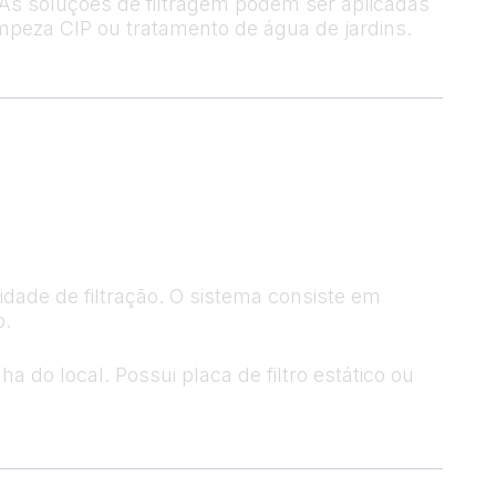
As soluções de filtragem podem ser aplicadas
mpeza CIP ou tratamento de água de jardins.
dade de filtração. O sistema consiste em
o.
 do local. Possui placa de filtro estático ou