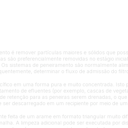
mento é remover partículas maiores e sólidos que pos
das são preferencialmente removidas no estágio inici
is. Os sistemas de peneiramento são normalmente ali
entemente, determinar o fluxo de admissão do filtr
ífico em uma forma pura e muito concentrada. Isto p
 tratamento de efluentes (por exemplo, cascas de veg
 de retenção para as peneiras serem drenadas, o que
 ser descarregado em um recipiente por meio de um
e feita de um arame em formato triangular muito difí
alha. A limpeza adicional pode ser executada por disp