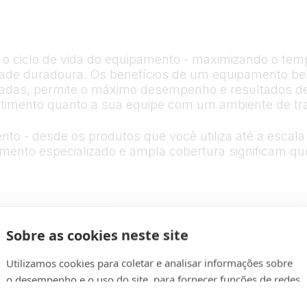
o o ciclo de vida do equipamento - maximizando o te
idade duradoura. Os benefícios de um equipamento 
peradas, permite o máximo desempenho e resultados de
timento quanto a sua equipe com um ambiente de tra
nto - desde os produtos que você utiliza até a esca
cimento especializado e ampla cobertura significam q
Sobre as cookies neste site
Utilizamos cookies para coletar e analisar informações sobre
o desempenho e o uso do site, para fornecer funções de redes
sociais e para melhorar e personalizar o conteúdo e os