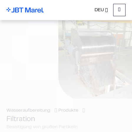
DEU
Menu
Wasseraufbereitung
Produkte
Filtration
Beseitigung von großen Partikeln