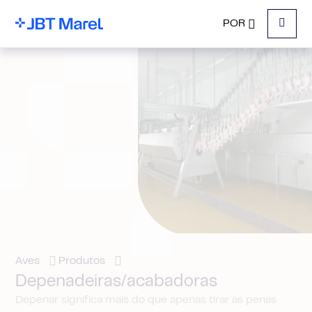
POR
Menu
Aves
Produtos
Depenadeiras/acabadoras
Depenar significa mais do que apenas tirar as penas