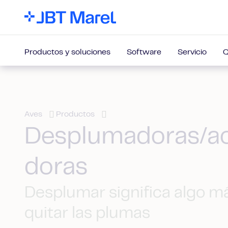
Productos y soluciones
Software
Servicio
Q
Aves
Productos
Desplumadoras/a
doras
Desplumar significa algo m
quitar las plumas