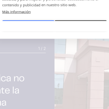
contenido y publicidad en nuestro sitio web.
Más información
Configuración de cookies
Permitir todas las cookies
1 / 2
ica no
te la
na