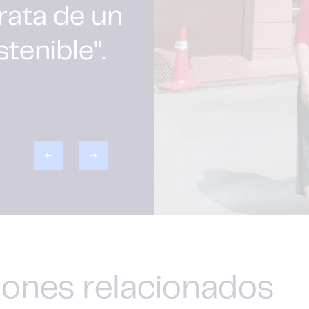
rata de un
tenible".
iones relacionados