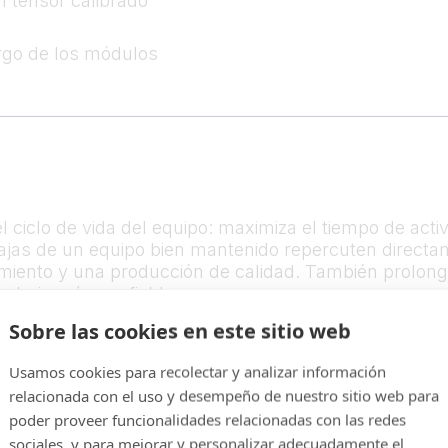
n tensor calibrado
argo de los módulos
l ciclo de vida del equipo: maximiza el tiempo de activ
tajas de un equipo bien mantenido repercuten directa
iento y una producción de calidad. También prolonga 
rabajo más confiable y seguro.
Sobre las cookies en este sitio web
ento, desde los productos que fabrica hasta la esca
servicio proactivos, nuestros conocimientos especiali
Usamos cookies para recolectar y analizar información
ita.
relacionada con el uso y desempeño de nuestro sitio web para
poder proveer funcionalidades relacionadas con las redes
sociales, y para mejorar y personalizar adecuadamente el