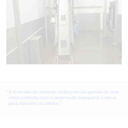
A nova tela de vísceras moles precisa apenas de uma
única conexão com o sistema de transporte a vácuo
para remover os sólidos.