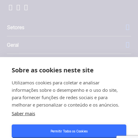
Setores
Geral
Empresa
Sobre as cookies neste site
Investidores
Utilizamos cookies para coletar e analisar
informações sobre o desempenho e o uso do site,
para fornecer funções de redes sociais e para
melhorar e personalizar o conteúdo e os anúncios.
Saber mais
1999 - 2026 © JBT Marel
Termos de uso
Permitir Todos os Cookies
Política de Privacidade e Cookies