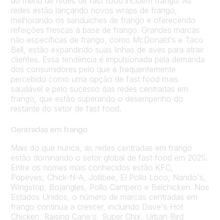
do menu de redes de fast food incluem frango. As
redes estão lançando novos wraps de frango,
melhorando os sanduíches de frango e oferecendo
refeições frescas à base de frango. Grandes marcas
não específicas de frango, como McDonald's e Taco
Bell, estão expandindo suas linhas de aves para atrair
clientes. Essa tendência é impulsionada pela demanda
dos consumidores pelo que é frequentemente
percebido como uma opção de fast food mais
saudável e pelo sucesso das redes centradas em
frango, que estão superando o desempenho do
restante do setor de fast food.
Centradas em frango
Mais do que nunca, as redes centradas em frango
estão dominando o setor global de fast food em 2025.
Entre os nomes mais conhecidos estão KFC,
Popeyes, Chick-fil-A, Jollibee, El Pollo Loco, Nando's,
Wingstop, Bojangles, Pollo Campero e Belchicken. Nos
Estados Unidos, o número de marcas centradas em
frango continua a crescer, incluindo Dave's Hot
Chicken, Raising Cane's, Super Chix, Urban Bird