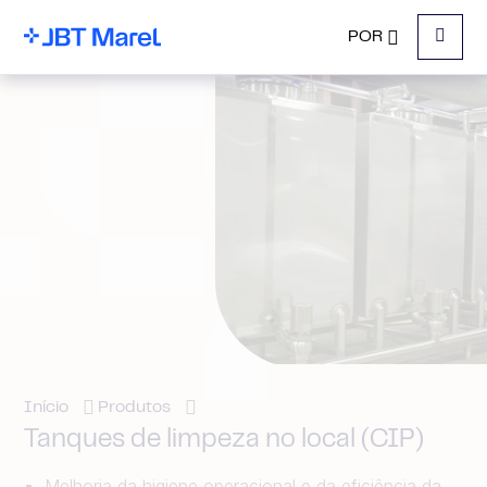
POR
Menu
Início
Produtos
Tanques de limpeza no local (CIP)
Melhoria da higiene operacional e da eficiência da