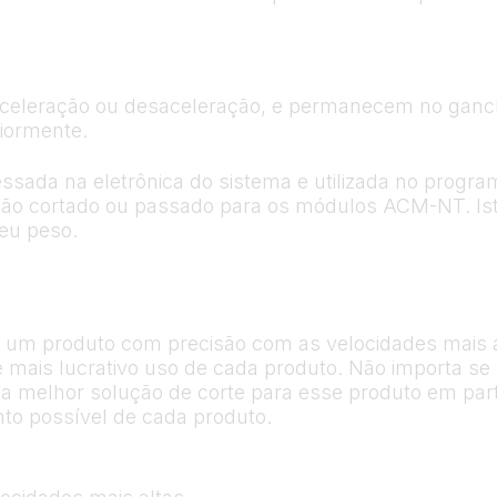
eleração ou desaceleração, e permanecem no gancho
iormente.
sada na eletrônica do sistema e utilizada no progra
 não cortado ou passado para os módulos ACM-NT. Isto
eu peso.
e um produto com precisão com as velocidades mais a
 e mais lucrativo uso de cada produto. Não importa s
a melhor solução de corte para esse produto em parti
nto possível de cada produto.