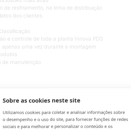
ocidades mais altas
de resfriamento, na linha de distribuição
idos dos clientes
Classificação
ão e controle de toda a planta Innova PDS
ia apenas uma vez durante a montagem
rodutos
o de manutenção
Sobre as cookies neste site
Utilizamos cookies para coletar e analisar informações sobre
o desempenho e o uso do site, para fornecer funções de redes
sociais e para melhorar e personalizar o conteúdo e os
o o ciclo de vida do equipamento - maximizando o te