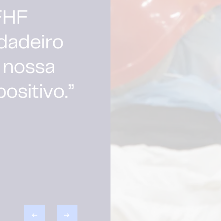
ue temos
o primário
l. Nós