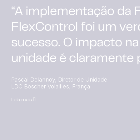
O controle e a visão q
sobre o nosso process
é simplesmente incríve
sabemos o que está
acontecendo e aonde.
Jan Legters, Gerente de Planta
Leia mais
Esbro
Leia mais