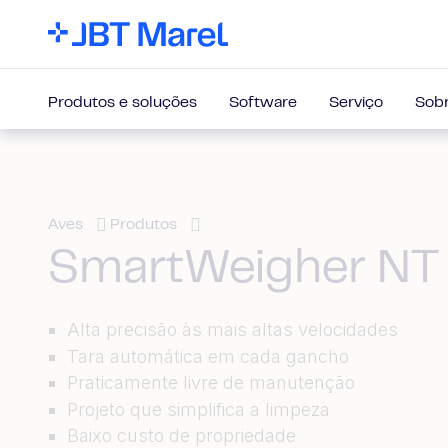
Produtos e soluções
Software
Serviço
Sobr
Aves
Produtos
SmartWeigher NT
Alta precisão às mais altas velocidades
Tara automática em cada gancho
Praticamente livre de manutenção
Projeto que simplifica a limpeza
Baixo custo de propriedade