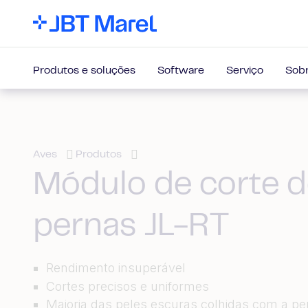
Produtos e soluções
Software
Serviço
Sobr
Aves
Produtos
Módulo de corte 
pernas JL-RT
Rendimento insuperável
Cortes precisos e uniformes
Maioria das peles escuras colhidas com a pe