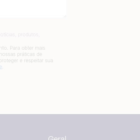
otícias, produtos,
to. Para obter mais
nossas práticas de
oteger e respeitar sua
e
.
Geral