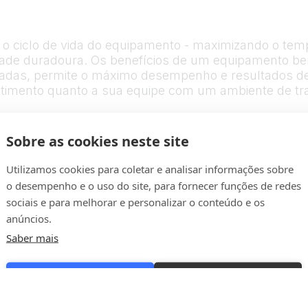
o o ciclo de vida do equipamento - maximizando o te
idade duradoura. Os benefícios de um equipamento 
peradas, permite o máximo desempenho e resultados de
timento quanto a sua equipe com um ambiente de tra
nto - desde os produtos que você utiliza até a esca
cimento especializado e ampla cobertura significam q
Sobre as cookies neste site
Utilizamos cookies para coletar e analisar informações sobre
o desempenho e o uso do site, para fornecer funções de redes
sociais e para melhorar e personalizar o conteúdo e os
anúncios.
Saber mais
Configurações de Cookies
Permitir Todos os Cookies