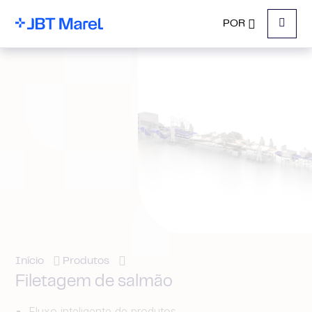
POR
Menu
Início
Produtos
Filetagem de salmão
Fluxo inteligente de produtos