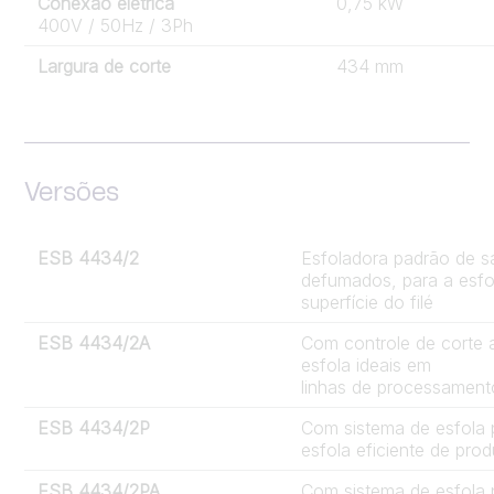
Conexão elétrica
0,75 kW
400V / 50Hz / 3Ph
Largura de corte
434 mm
Versões
ESB 4434/2
Esfoladora padrão de sa
defumados, para a esfo
superfície do filé
ESB 4434/2A
Com controle de corte 
esfola ideais em
linhas de processament
ESB 4434/2P
Com sistema de esfola
esfola eficiente de pro
ESB 4434/2PA
Com sistema de esfola 