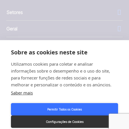
Setores
Geral
Empresa
Sobre as cookies neste site
Investidores
Utilizamos cookies para coletar e analisar
informações sobre o desempenho e o uso do site,
para fornecer funções de redes sociais e para
melhorar e personalizar o conteúdo e os anúncios.
Saber mais
1999 - 2026 © JBT Marel
Termos de uso
Permitir Todos os Cookies
Política de Privacidade e Cookies
Customer Personal Data Protection Terms
Configurações de Cookies