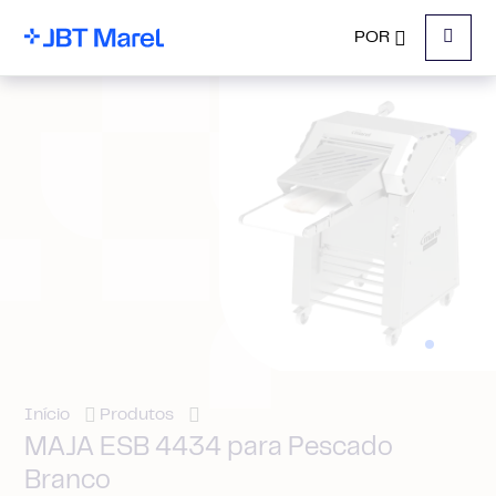
POR
Menu
Início
Produtos
MAJA ESB 4434 para Pescado
Branco