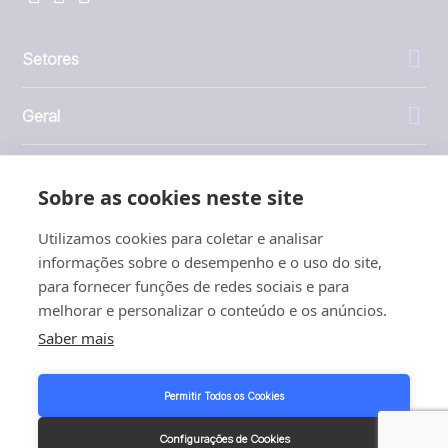
Setores
Geral
Empresa
Sobre as cookies neste site
Investidores
Utilizamos cookies para coletar e analisar
informações sobre o desempenho e o uso do site,
para fornecer funções de redes sociais e para
melhorar e personalizar o conteúdo e os anúncios.
Saber mais
1999 - 2026 © JBT Marel
Termos de uso
Permitir Todos os Cookies
Política de Privacidade e Cookies
Customer Personal Data Protection Terms
Configurações de Cookies