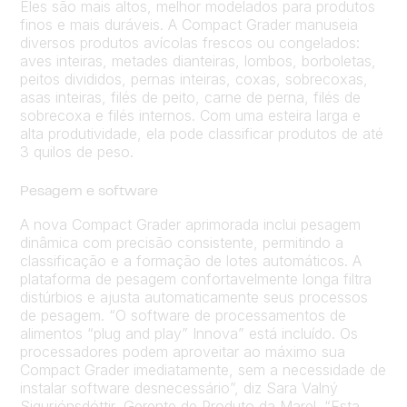
Eles são mais altos, melhor modelados para produtos
finos e mais duráveis. A Compact Grader manuseia
diversos produtos avícolas frescos ou congelados:
aves inteiras, metades dianteiras, lombos, borboletas,
peitos divididos, pernas inteiras, coxas, sobrecoxas,
asas inteiras, filés de peito, carne de perna, filés de
sobrecoxa e filés internos. Com uma esteira larga e
alta produtividade, ela pode classificar produtos de até
3 quilos de peso.
Pesagem e software
A nova Compact Grader aprimorada inclui pesagem
dinâmica com precisão consistente, permitindo a
classificação e a formação de lotes automáticos. A
plataforma de pesagem confortavelmente longa filtra
distúrbios e ajusta automaticamente seus processos
de pesagem. “O software de processamentos de
alimentos “plug and play” Innova” está incluído. Os
processadores podem aproveitar ao máximo sua
Compact Grader imediatamente, sem a necessidade de
instalar software desnecessário”, diz Sara Valný
Sigurjónsdóttir, Gerente de Produto da Marel. “Esta