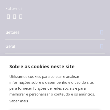
Follow us
Setores
Geral
Empresa
Sobre as cookies neste site
Investidores
Utilizamos cookies para coletar e analisar
informações sobre o desempenho e o uso do site,
para fornecer funções de redes sociais e para
melhorar e personalizar o conteúdo e os anúncios.
Saber mais
1999 - 2026 © JBT Marel
Termos de uso