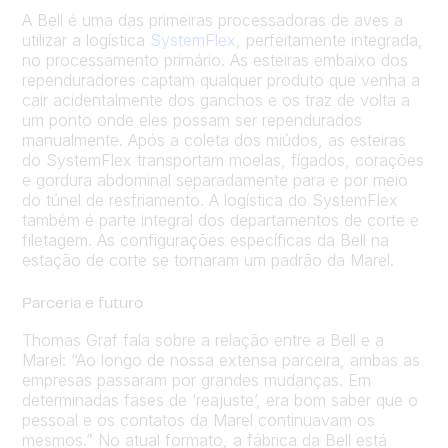
A Bell é uma das primeiras processadoras de aves a
utilizar a logística
SystemFlex
, perfeitamente integrada,
no processamento primário. As esteiras embaixo dos
rependuradores captam qualquer produto que venha a
cair acidentalmente dos ganchos e os traz de volta a
um ponto onde eles possam ser rependurados
manualmente. Após a coleta dos miúdos, as esteiras
do SystemFlex transportam moelas, fígados, corações
e gordura abdominal separadamente para e por meio
do túnel de resfriamento. A logística do SystemFlex
também é parte integral dos departamentos de corte e
filetagem. As configurações específicas da Bell na
estação de corte se tornaram um padrão da Marel.
Parceria e futuro
Thomas Graf fala sobre a relação entre a Bell e a
Marel: “Ao longo de nossa extensa parceira, ambas as
empresas passaram por grandes mudanças. Em
determinadas fases de ‘reajuste’, era bom saber que o
pessoal e os contatos da Marel continuavam os
mesmos.” No atual formato, a fábrica da Bell está