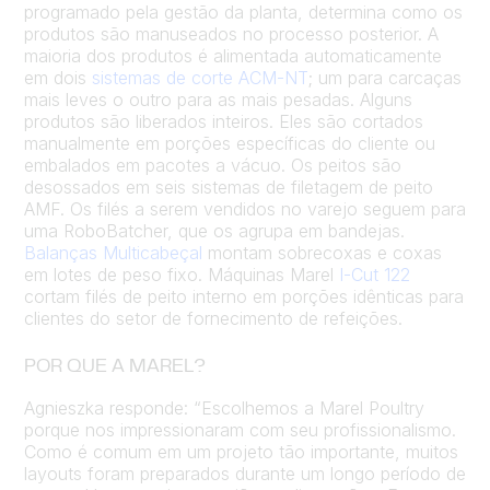
programado pela gestão da planta, determina como os
produtos são manuseados no processo posterior. A
maioria dos produtos é alimentada automaticamente
em dois
sistemas de corte ACM-NT
; um para carcaças
mais leves o outro para as mais pesadas. Alguns
produtos são liberados inteiros. Eles são cortados
manualmente em porções específicas do cliente ou
embalados em pacotes a vácuo. Os peitos são
desossados em seis sistemas de filetagem de peito
AMF. Os filés a serem vendidos no varejo seguem para
uma RoboBatcher, que os agrupa em bandejas.
Balanças Multicabeçal
montam sobrecoxas e coxas
em lotes de peso fixo. Máquinas Marel
I-Cut 122
cortam filés de peito interno em porções idênticas para
clientes do setor de fornecimento de refeições.
POR QUE A MAREL?
Agnieszka responde: “Escolhemos a Marel Poultry
porque nos impressionaram com seu profissionalismo.
Como é comum em um projeto tão importante, muitos
layouts foram preparados durante um longo período de