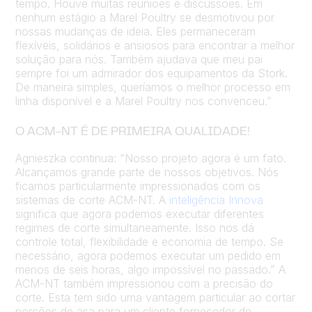
tempo. Houve muitas reuniões e discussões. Em
nenhum estágio a Marel Poultry se desmotivou por
nossas mudanças de ideia. Eles permaneceram
flexíveis, solidários e ansiosos para encontrar a melhor
solução para nós. Também ajudava que meu pai
sempre foi um admirador dos equipamentos da Stork.
De maneira simples, queríamos o melhor processo em
linha disponível e a Marel Poultry nos convenceu.”
O ACM-NT É DE PRIMEIRA QUALIDADE!
Agnieszka continua: “Nosso projeto agora é um fato.
Alcançamos grande parte de nossos objetivos. Nós
ficamos particularmente impressionados com os
sistemas de corte ACM-NT. A
inteligência Innova
significa que agora podemos executar diferentes
regimes de corte simultaneamente. Isso nos dá
controle total, flexibilidade e economia de tempo. Se
necessário, agora podemos executar um pedido em
menos de seis horas, algo impossível no passado.” A
ACM-NT também impressionou com a precisão do
corte. Esta tem sido uma vantagem particular ao cortar
porções de asa para um cliente fornecedor de