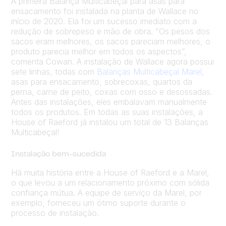
A primeira Balança Multicabeçal para asas para
ensacamento foi instalada na planta de Wallace no
início de 2020. Ela foi um sucesso imediato com a
redução de sobrepeso e mão de obra. “Os pesos dos
sacos eram melhores, os sacos pareciam melhores, o
produto parecia melhor em todos os aspectos”,
comenta Cowan. A instalação de Wallace agora possui
sete linhas, todas com
Balanças Multicabeçal Marel
,
asas para ensacamento, sobrecoxas, quartos da
perna, carne de peito, coxas com osso e desossadas.
Antes das instalações, eles embalavam manualmente
todos os produtos. Em todas as suas instalações, a
House of Raeford já instalou um total de 13 Balanças
Multicabeçal!
Instalação bem-sucedida
Há muita história entre a House of Raeford e a Marel,
o que levou a um relacionamento próximo com sólida
confiança mútua. A equipe de serviço da Marel, por
exemplo, forneceu um ótimo suporte durante o
processo de instalação.