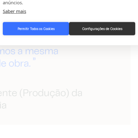
anúncios.
Saber mais
Configurações de Cookies
Permitir Todos os Cookies
 muito mais rápido,
amos a mesma
e obra.
ente (Produção) da
ia