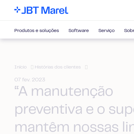
Produtos e soluções
Software
Serviço
Sobr
Início
Histórias dos clientes
07 fev. 2023
“A manutenção
preventiva e o sup
mantêm nossas li