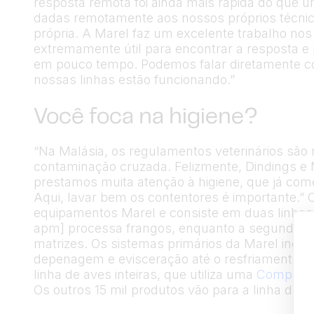
resposta remota foi ainda mais rápida do que u
dadas remotamente aos nossos próprios técnic
própria. A Marel faz um excelente trabalho no
extremamente útil para encontrar a resposta 
em pouco tempo. Podemos falar diretamente 
nossas linhas estão funcionando.”
Você foca na higiene?
“Na Malásia, os regulamentos veterinários são 
contaminação cruzada. Felizmente, Dindings e 
prestamos muita atenção à higiene, que já co
Aqui, lavar bem os contentores é importante.” 
equipamentos Marel e consiste em duas linhas p
apm] processa frangos, enquanto a segunda li
matrizes. Os sistemas primários da Marel inc
depenagem e evisceração até o resfriamento. 
linha de aves inteiras, que utiliza uma
Compact 
Os outros 15 mil produtos vão para a linha de di