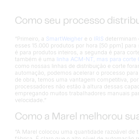
Como seu processo distrib
“Primeiro, a
SmartWeigher
e o
IRIS
determinam o
esses 15.000 produtos por hora [50 ppm] para 
é para produtos inteiros, a segunda é para cor
também é uma
linha ACM-NT, mas para corte 
como nossas linhas de distribuição e corte fora
automação, podemos acelerar o processo para
de obra, temos uma vantagem competitiva, por
processadores não estão à altura dessas capac
empregando muitos trabalhadores manuais para
velocidade.”
Como a Marel melhorou su
“A Marel colocou uma quantidade razoável de
fábrica. É claro que o alto nível de automação 