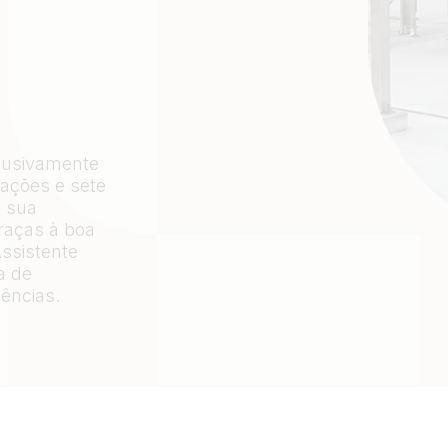
lusivamente
zações e sete
m sua
graças à boa
ssistente
a de
ências.