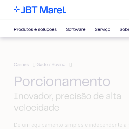
Produtos e soluções
Software
Serviço
Sobr
Carnes
Gado / Bovino
Porcionamento
Inovador, precisão de alta
velocidade
De um equipamento simples e independente a 