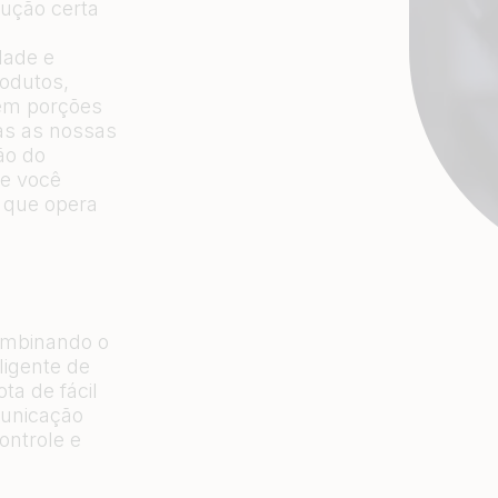
lução certa
dade e
rodutos,
 em porções
das as nossas
ão do
ue você
 que opera
ombinando o
ligente de
a de fácil
municação
ontrole e