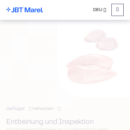
DEU
Menu
Geflügel
Hähnchen
Entbeinung und Inspektion
Automatisierte Entbeinung zur Herstellung einer