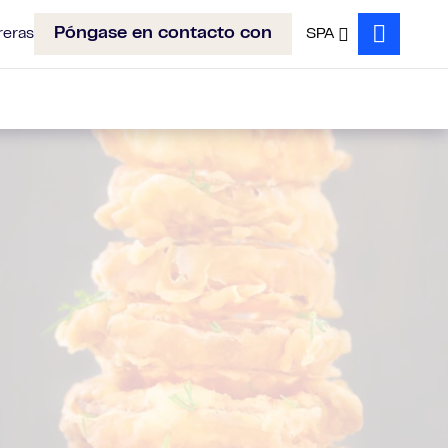
Póngase en contacto con
reras
SPA
Search