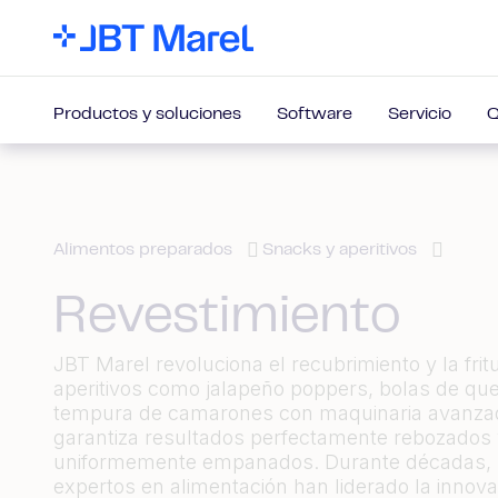
Productos y soluciones
Software
Servicio
Q
Alimentos preparados
Snacks y aperitivos
Revestimiento
JBT Marel revoluciona el recubrimiento y la frit
aperitivos como jalapeño poppers, bolas de qu
tempura de camarones con maquinaria avanzad
garantiza resultados perfectamente rebozados
uniformemente empanados. Durante décadas, 
expertos en alimentación han liderado la innov