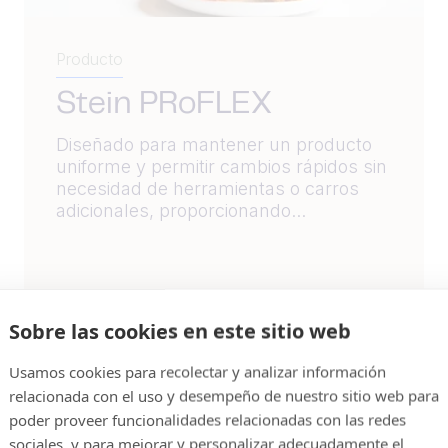
Producto
Stein PRoFLEX
Diseñado para mantener un producto
uniforme y permitir cambios rápidos sin
necesidad de herramientas o carros
adicionales, proporcionando...
Sobre las cookies en este sitio web
Lea más
Usamos cookies para recolectar y analizar información
relacionada con el uso y desempeño de nuestro sitio web para
poder proveer funcionalidades relacionadas con las redes
sociales, y para mejorar y personalizar adecuadamente el