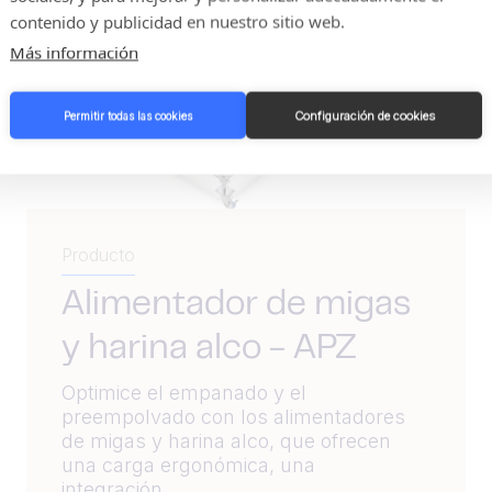
contenido y publicidad en nuestro sitio web.
Más información
Configuración de cookies
Permitir todas las cookies
Producto
Alimentador de migas
y harina alco - APZ
Optimice el empanado y el
preempolvado con los alimentadores
de migas y harina alco, que ofrecen
una carga ergonómica, una
integración...