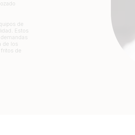
bozado
equipos de
lidad. Estos
as demandas
 de los
fritos de