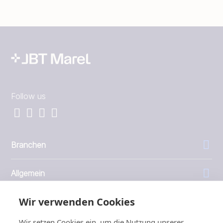
Follow us
Branchen
Allgemein
Wir verwenden Cookies
Unternehmen
Wir setzen Cookies ein, um die Nutzung unserer