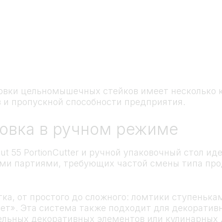
овки цельномышечных стейков имеет несколько 
 и пропускной способности предприятия.
овка в ручном режиме
ut 55 PortionCutter и ручной упаковочный стол и
и партиями, требующих частой смены типа прод
ка, от простого до сложного: ломтики ступенькам
елет». Эта система также подходит для декорати
ельных декоративных элементов или кулинарных д