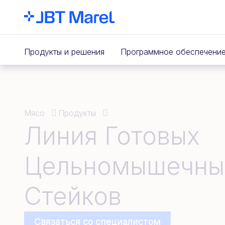
Продукты и решения
Программное обеспечени
Мясо
Продукты
Линия Готовых
Цельномышечны
Стейков
Связаться со специалистом