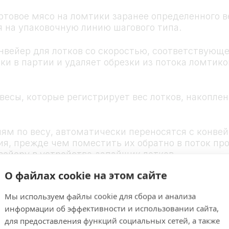
товое мясо на ломтики заранее определенного ве
 на упаковочную линию шагового типа.
нвейер для лотков со скоростью, соответствующ
ки в партии и удаляет обрезки из потока ломтик
весы, которые регистрирует вес лотков, накоплен
ям по весу, автоматически переносятся с конвейе
я, прежде чем поместить их обратно в поток пр
вейеру в устройство-запайщик лотков.
О файлах cookie на этом сайте
матическая упаковка
Мы используем файлы cookie для сбора и анализа
дит для крупносерийного производства, когда на
информации об эффективности и использовании сайта,
для предоставления функций социальных сетей, а также