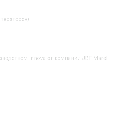
операторов)
водством Innova от компании JBT Marel