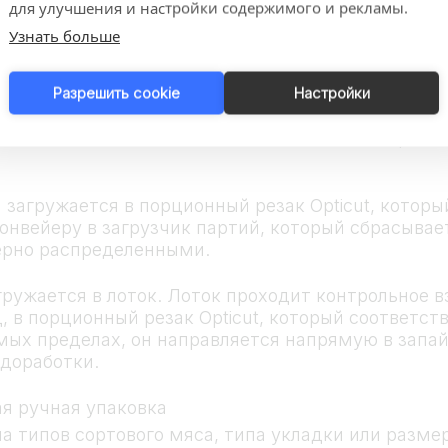
для улучшения и настройки содержимого и рекламы.
дку и погрузку ломтиков мяса в предварительно 
Узнать больше
я укладка ломтиков ступеньками, при колебаниях
ступеньками» с незначительным наложением лом
Разрешить cookie
Настройки
 может включать в себя, в зависимости от требов
загружается в порционный резак Opticut, которы
онвейеру в загрузчик партий, который сбрасывае
ерно распределенными.
ружается в лоток. Лоток проходит контрольное в
д, в порционный резак Opticut, который соответ
мых пределах, он направляется напрямую в запа
доработки.
я ручная упаковка
а типов сортового мяса, типа укладки или разме