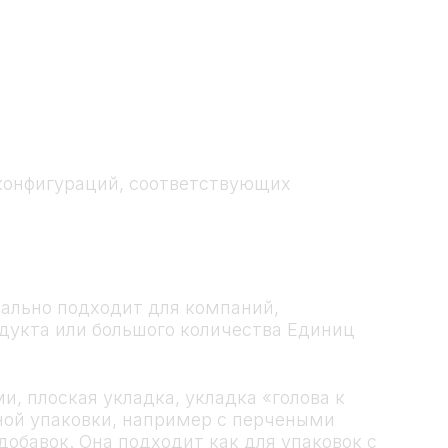
конфигураций, соответствующих
деально подходит для компаний,
укта или большого количества Единиц
и, плоская укладка, укладка «голова к
вной упаковки, например с перчеными
обавок. Она подходит как для упаковок с