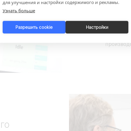
данных
для улучшения и настройки содержимого и рекламы.
Поймите,
Узнать больше
полную м
Решайте 
Разрешить cookie
Настройки
превратя
Настройт
производ
го