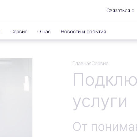
Связаться с
е
Сервис
О нас
Новости и события
Главная
Сервис
Подклю
услуги
От понима