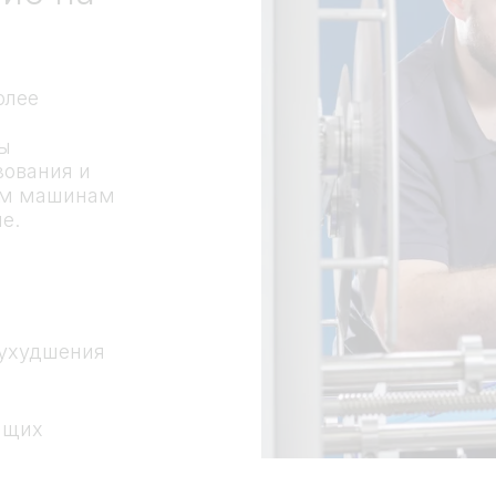
олее
ы
зования и
шим машинам
е.
 ухудшения
ящих