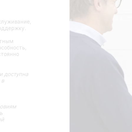
бслуживание,
оддержку.
ртным
собность,
стоянно
 и доступна
 в
ловиям
ь
ой