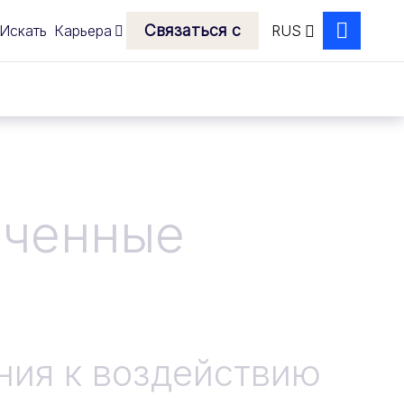
Связаться с
Искать
Карьера
RUS
Search
ченные
ния к воздействию