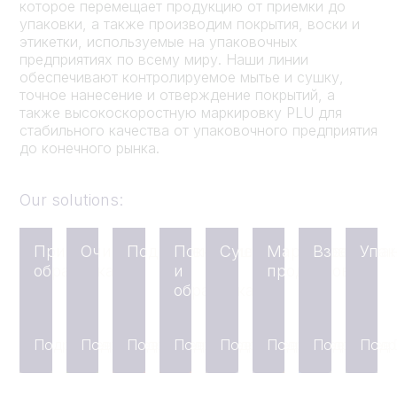
которое перемещает продукцию от приемки до
упаковки, а также производим покрытия, воски и
этикетки, используемые на упаковочных
предприятиях по всему миру. Наши линии
обеспечивают контролируемое мытье и сушку,
точное нанесение и отверждение покрытий, а
также высокоскоростную маркировку PLU для
стабильного качества от упаковочного предприятия
до конечного рынка.
Our solutions:
Прием и
Очистка
Подготовка
Покрытие
Сушка
Маркировка
Взвешива
Упак
обработка
и
продуктов
обработка
Подробнее
Подробнее
Подробнее
Подробнее
Подробнее
Подробнее
Подробнее
Подр