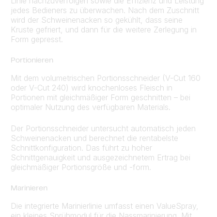
Linie nachzuverfolgen sowie die Effizienz und Leistung
jedes Bedieners zu überwachen. Nach dem Zuschnitt
wird der Schweinenacken so gekühlt, dass seine
Kruste gefriert, und dann für die weitere Zerlegung in
Form gepresst.
Portionieren
Mit dem volumetrischen Portionsschneider (V-Cut 160
oder V-Cut 240) wird knochenloses Fleisch in
Portionen mit gleichmäßiger Form geschnitten – bei
optimaler Nutzung des verfügbaren Materials.
Der Portionsschneider untersucht automatisch jeden
Schweinenacken und berechnet die rentabelste
Schnittkonfiguration. Das führt zu hoher
Schnittgenauigkeit und ausgezeichnetem Ertrag bei
gleichmäßiger Portionsgröße und -form.
Marinieren
Die integrierte Marinierlinie umfasst einen ValueSpray,
ein kleines Sprühmodul für die Nassmarinierung. Mit