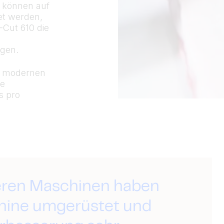
, können auf
et werden,
I-Cut 610 die
n
igen.
er modernen
ie
s pro
teren Maschinen haben
hine umgerüstet und