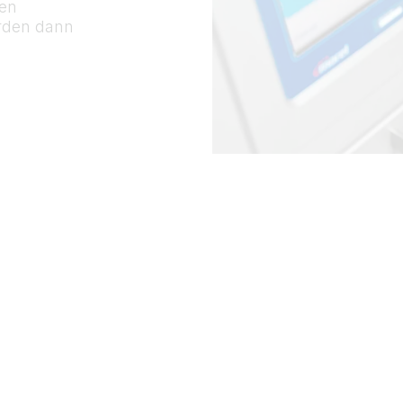
den
erden dann