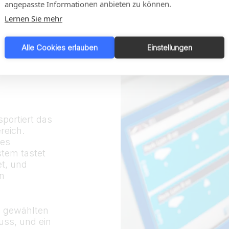
angepasste Informationen anbieten zu können.
Lernen Sie mehr
Alle Cookies erlauben
Einstellungen
 I-
portiert das
reich.
des
stem tastet
t, und
in
s gewählten
ss, und ein