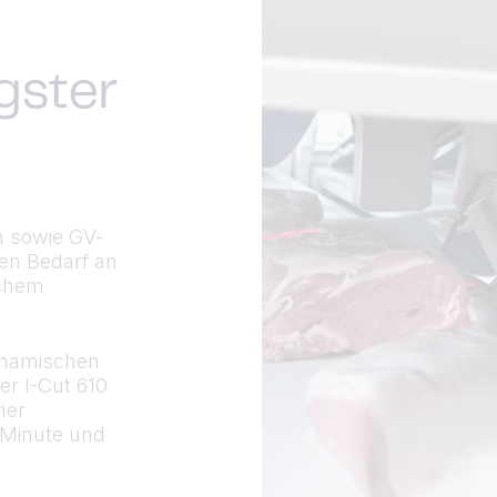
gster
n sowie GV-
en Bedarf an
ichem
ynamischen
r I-Cut 610
ner
 Minute und