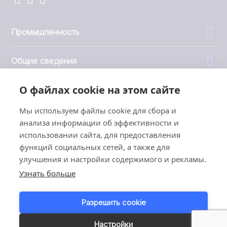
Промышленность
Общие сведения
О файлах cookie на этом сайте
Компания
Мы используем файлы cookie для сбора и
Инвесторы
анализа информации об эффективности и
использовании сайта, для предоставления
функций социальных сетей, а также для
улучшения и настройки содержимого и рекламы.
Узнать больше
1999 - 2026 © JBT Marel
Условия эксплуатации
Разрешить cookie
Политика конфиденциальности
Customer Personal Data Protection Terms
Настройки