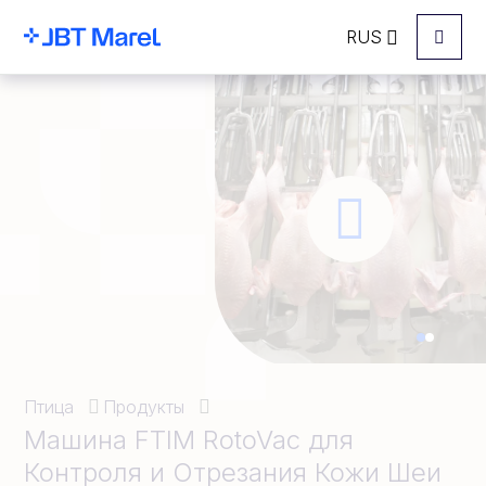
RUS
Menu
Птица
Продукты
Машина FTIM RotoVac для
Контроля и Отрезания Кожи Шеи