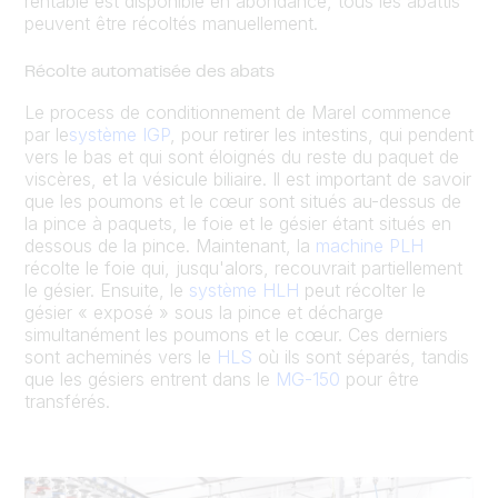
rentable est disponible en abondance, tous les abattis
peuvent être récoltés manuellement.
Récolte automatisée des abats
Le process de conditionnement de Marel commence
par le
système IGP
, pour retirer les intestins, qui pendent
vers le bas et qui sont éloignés du reste du paquet de
viscères, et la vésicule biliaire. Il est important de savoir
que les poumons et le cœur sont situés au-dessus de
la pince à paquets, le foie et le gésier étant situés en
dessous de la pince. Maintenant, la
machine PLH
récolte le foie qui, jusqu'alors, recouvrait partiellement
le gésier. Ensuite, le
système HLH
peut récolter le
gésier « exposé » sous la pince et décharge
simultanément les poumons et le cœur. Ces derniers
sont acheminés vers le
HLS
où ils sont séparés, tandis
que les gésiers entrent dans le
MG-150
pour être
transférés.