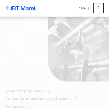
SPA
Menu
Alimentos preparados
Productos empanizados y rebozados
Preparación