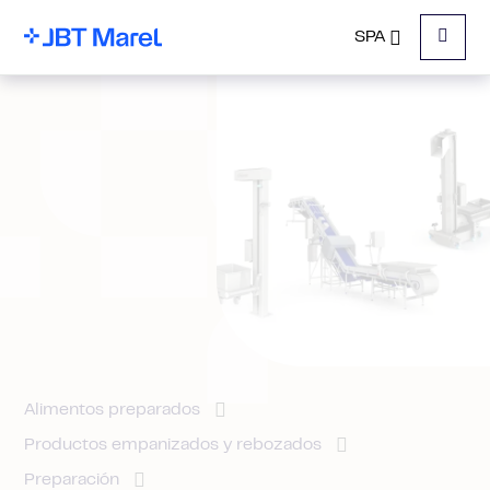
SPA
Menu
Alimentos preparados
Productos empanizados y rebozados
Preparación