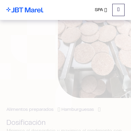
SPA
Menu
Alimentos preparados
Hamburguesas
Dosificación
Minimice el desperdicio y maximice el rendimiento con